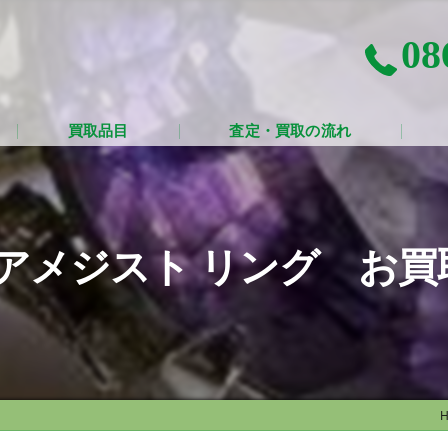
08
買取品目
査定・買取の流れ
G アメジスト リング お