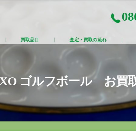
08
買取品目
査定・買取の流れ
ot XO ゴルフボール お