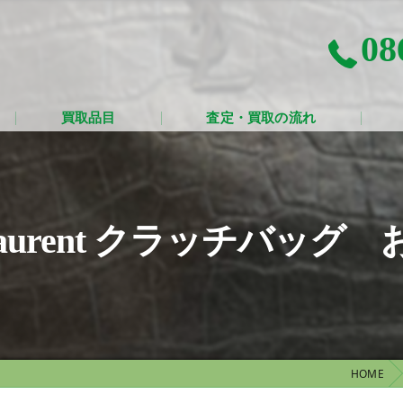
08
買取品目
査定・買取の流れ
nt Laurent クラッチバ
HOME